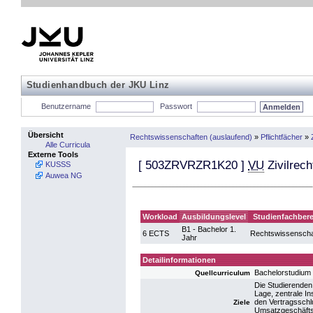
Studienhandbuch der JKU Linz
Benutzername
Passwort
Übersicht
Rechtswissenschaften (auslaufend)
»
Pflichtfächer
»
Alle Curricula
Externe Tools
[
503ZRVRZR1K20
]
VU
Zivilrech
KUSSS
Auwea NG
Workload
Ausbildungslevel
Studienfachbere
B1 - Bachelor 1.
6 ECTS
Rechtswissenscha
Jahr
Detailinformationen
Bachelorstudium
Quellcurriculum
Die Studierenden 
Lage, zentrale I
den Vertragsschl
Ziele
Umsatzgeschäfts)