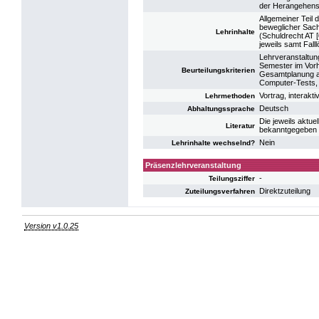
der Herangehensw
Allgemeiner Teil
beweglicher Sach
Lehrinhalte
(Schuldrecht AT 
jeweils samt Fall
Lehrveranstaltun
Semester im Vor
Beurteilungskriterien
Gesamtplanung a
Computer-Tests, 
Vortrag, interakt
Lehrmethoden
Deutsch
Abhaltungssprache
Die jeweils aktue
Literatur
bekanntgegeben
Nein
Lehrinhalte wechselnd?
Präsenzlehrveranstaltung
-
Teilungsziffer
Direktzuteilung
Zuteilungsverfahren
Version v1.0.25