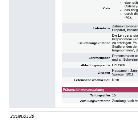
eigenstä
Osteosyn
Ziele
das nöti
durch di
(A1).
Zahnextraktionen
Lehrinhalte
Präparat, Implan
Die Lehrveranstal
begründetem Fern
zu erbringen. Es 
Beurteilungskriterien
Studierenden dem
teilgenommen", di
Demonstration un
Lehrmethoden
und an Schweine/
Deutsch
Abhaltungssprache
Hausamen, Jarg-Er
Literatur
Springer, 2011.
Nein
Lehrinhalte wechselnd?
Präsenzlehrveranstaltung
15
Teilungsziffer
Zuteilung nach V
Zuteilungsverfahren
Version v1.0.25