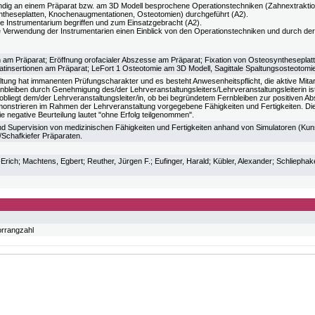
ndig an einem Präparat bzw. am 3D Modell besprochene Operationstechniken (Zahnextraktio
theseplatten, Knochenaugmentationen, Osteotomien) durchgeführt (A2).
ge Instrumentarium begriffen und zum Einsatzgebracht (A2).
e Verwendung der Instrumentarien einen Einblick von den Operationstechniken und durch d
 am Präparat; Eröffnung orofacialer Abszesse am Präparat; Fixation von Osteosynthesepl
tatinsertionen am Präparat; LeFort 1 Osteotomie am 3D Modell, Sagittale Spaltungsosteotomi
tung hat immanenten Prüfungscharakter und es besteht Anwesenheitspflicht, die aktive Mitarbei
bleiben durch Genehmigung des/der Lehrveranstaltungsleiters/Lehrveranstaltungsleiterin is
obliegt dem/der Lehrveranstaltungsleiter/in, ob bei begründetem Fernbleiben zur positiven Abs
onstrieren im Rahmen der Lehrveranstaltung vorgegebene Fähigkeiten und Fertigkeiten. Die po
e negative Beurteilung lautet "ohne Erfolg teilgenommen".
d Supervision von medizinischen Fähigkeiten und Fertigkeiten anhand von Simulatoren (Kuns
Schafkiefer Präparaten.
ich; Machtens, Egbert; Reuther, Jürgen F.; Eufinger, Harald; Kübler, Alexander; Schliephak
orrangzahl