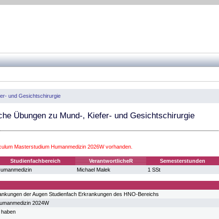
er- und Gesichtschirurgie
che Übungen zu Mund-, Kiefer- und Gesichtschirurgie
riculum Masterstudium Humanmedizin 2026W vorhanden.
Studienfachbereich
VerantwortlicheR
Semesterstunden
umanmedizin
Michael Malek
1 SSt
rankungen der Augen Studienfach Erkrankungen des HNO-Bereichs
Humanmedizin 2024W
n haben