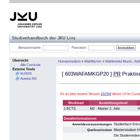
Studienhandbuch der JKU Linz
Benutzername
Passwort
Übersicht
Humanmedizin
»
Wahlfächer
»
Wahlmodul Mund-, Kief
Alle Curricula
Externe Tools
[
603WAFAMKGP20
]
PR
Praktis
KUSSS
Auwea NG
Es ist eine neuere Version
2025W
dieser LV im Cur
Workload
Ausbildungslevel
1 ECTS
M2 - Master 2. Jahr
H
Detailinformationen
Studienfach Erk
Anmeldevoraussetzungen
Masterstudium 
Quellcurriculum
Die Studierende