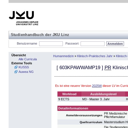
Studienhandbuch der JKU Linz
Benutzername
Passwort
Übersicht
Humanmedizin
»
Klinisch-Praktisches Jahr
»
Klinisch
Alle Curricula
Externe Tools
[
603KPAWWAMP19
]
PR
Klinisc
KUSSS
Auwea NG
Es ist eine neuere Version
2025W
dieser LV im Cur
Workload
Ausbildungslevel
9 ECTS
M3 - Master 3. Jahr
H
Detailinformationen
PR Medizinische 
Anmeldevoraussetzungen
Pflichtfamulatur
Masterstudium 
Quellcurriculum
Die Studierenden