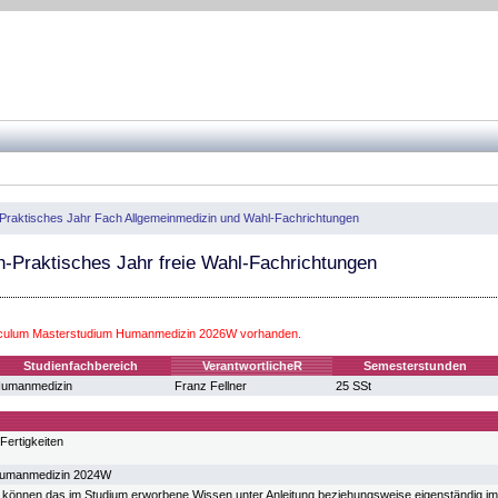
-Praktisches Jahr Fach Allgemeinmedizin und Wahl-Fachrichtungen
h-Praktisches Jahr freie Wahl-Fachrichtungen
riculum Masterstudium Humanmedizin 2026W vorhanden.
Studienfachbereich
VerantwortlicheR
Semesterstunden
umanmedizin
Franz Fellner
25 SSt
Fertigkeiten
Humanmedizin 2024W
 können das im Studium erworbene Wissen unter Anleitung beziehungsweise eigenständig im 