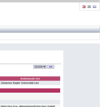
DE
EN
Anbietende Uni
Johannes Kepler Universität Linz
klinischen bzw. allgemeinmedizinischen Umfeld