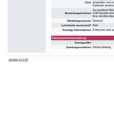
anwenden und ums
Ziele
Patienten anwend
Zur positiven Be
(140 Stunden Anw
Beurteilungskriterien
bzw. ein Abschlus
Deutsch
Abhaltungssprache
Nein
Lehrinhalte wechselnd?
8 Wochen sind aus
Sonstige Informationen
Präsenzlehrveranstaltung
-
Teilungsziffer
Direktzuteilung
Zuteilungsverfahren
Version v1.0.25