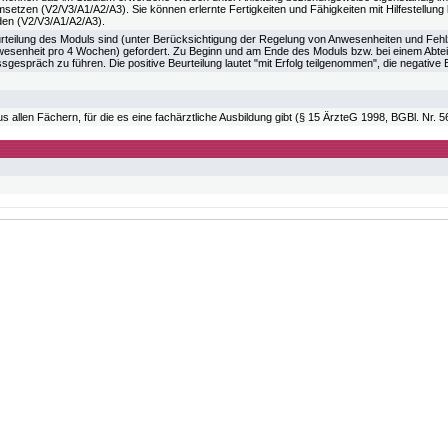
etzen (V2/V3/A1/A2/A3). Sie können erlernte Fertigkeiten und Fähigkeiten mit Hilfestellung
en (V2/V3/A1/A2/A3).
urteilung des Moduls sind (unter Berücksichtigung der Regelung von Anwesenheiten und Fehlz
esenheit pro 4 Wochen) gefordert. Zu Beginn und am Ende des Moduls bzw. bei einem Abteilu
sgespräch zu führen. Die positive Beurteilung lautet "mit Erfolg teilgenommen", die negative 
 allen Fächern, für die es eine fachärztliche Ausbildung gibt (§ 15 ÄrzteG 1998, BGBl. Nr. 5