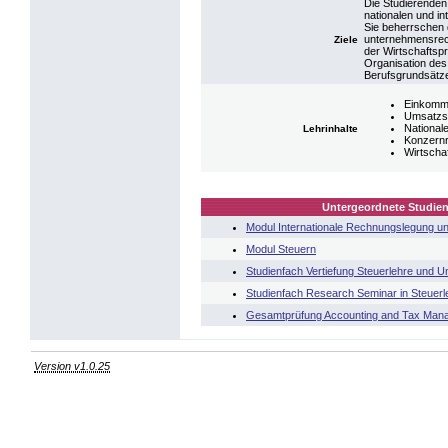
Die Studierenden
nationalen und i
Sie beherrschen
unternehmensrec
Ziele
der Wirtschaftsp
Organisation des
Berufsgrundsätz
Einkomme
Umsatzst
National
Lehrinhalte
Konzern
Wirtscha
Untergeordnete Studien
Modul Internationale Rechnungslegung un
Modul Steuern
Studienfach Vertiefung Steuerlehre und
Studienfach Research Seminar in Steuer
Gesamtprüfung Accounting and Tax Man
Version v1.0.25