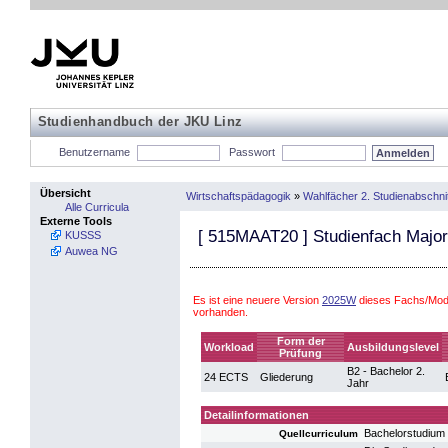
Studienhandbuch der JKU Linz
Benutzername
Passwort
Übersicht
Wirtschaftspädagogik
»
Wahlfächer 2. Studienabschnit
Alle Curricula
Externe Tools
[
515MAAT20
] Studienfach Majo
KUSSS
Auwea NG
Es ist eine neuere Version
2025W
dieses Fachs/Modu
vorhanden.
Form der
Workload
Ausbildungslevel
Prüfung
B2 - Bachelor 2.
24 ECTS
Gliederung
Jahr
Detailinformationen
Bachelorstudium 
Quellcurriculum