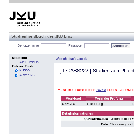
Studienhandbuch der JKU Linz
Benutzername
Passwort
Übersicht
Wirtschaftspädagogik
Alle Curricula
Externe Tools
[
170ABS222
] Studienfach Pflich
KUSSS
Auwea NG
Es ist eine neuere Version
2026W
dieses Fachs/Modu
Workload
Form der Prüfung
69 ECTS
Gliederung
D
Detailinformationen
Diplomstudium W
Quellcurriculum
Gliederung der P
Ziele