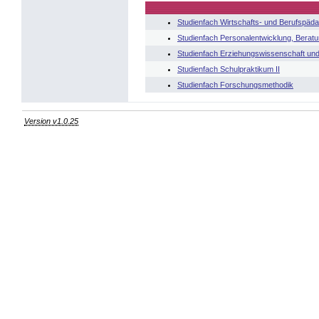
Studienfach Wirtschafts- und Berufspäd
Studienfach Personalentwicklung, Berat
Studienfach Erziehungswissenschaft un
Studienfach Schulpraktikum II
Studienfach Forschungsmethodik
Version v1.0.25