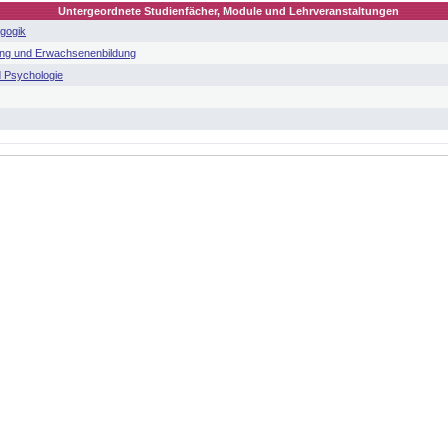
Untergeordnete Studienfächer, Module und Lehrveranstaltungen
agogik
ung und Erwachsenenbildung
d Psychologie