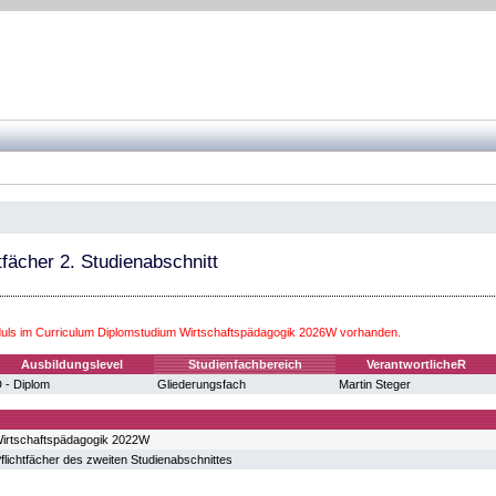
tfächer 2. Studienabschnitt
ls im Curriculum Diplomstudium Wirtschaftspädagogik 2026W vorhanden.
Ausbildungslevel
Studienfachbereich
VerantwortlicheR
 - Diplom
Gliederungsfach
Martin Steger
irtschaftspädagogik 2022W
flichtfächer des zweiten Studienabschnittes