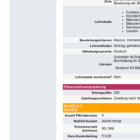
Ziele
Bewertung der Bi
Funktion
Rechtlic
Bilanzie
Lehrinhalte
Bilanzie
Rechnun
Gewinn- 
Klausur, Interakt
Beurteilungskriterien
Vortrag, gemeins
Lehrmethoden
Deutsch
Abhaltungssprache
Schneider W./Dob
Buchhaltung im S
Literatur
Skriptum KS Bi
Nein
Lehrinhalte wechselnd?
Präsenzlehrveranstaltung
200
Teilungsziffer
Zuteilung nach V
Zuteilungsverfahren
MuSSS O.C.
2024SS1
0
Anzahl Pflichttermine
Astrid Horejs
MuSSS-Kontakt
Teilnehmerzahl
80 / 999
(min/max)
€ 0,00
Kurs-Kostenbeitrag