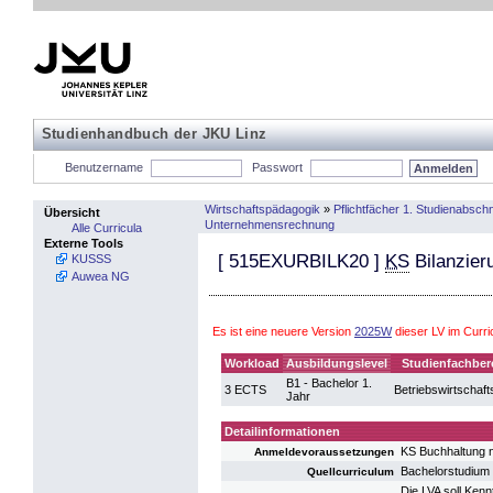
Studienhandbuch der JKU Linz
Benutzername
Passwort
Wirtschaftspädagogik
»
Pflichtfächer 1. Studienabschn
Übersicht
Unternehmensrechnung
Alle Curricula
Externe Tools
[
515EXURBILK20
]
KS
Bilanzie
KUSSS
Auwea NG
Es ist eine neuere Version
2025W
dieser LV im Curr
Workload
Ausbildungslevel
Studienfachber
B1 - Bachelor 1.
3 ECTS
Betriebswirtschaft
Jahr
Detailinformationen
KS Buchhaltung
Anmeldevoraussetzungen
Bachelorstudium 
Quellcurriculum
Die LVA soll Kenn