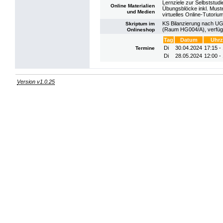
Lernziele zur Selbststudi
Online Materialien
Übungsblöcke inkl. Must
und Medien
virtuelles Online-Tutoriu
KS Bilanzierung nach UGB 
Skriptum im
(Raum HG004/A), verfügb
Onlineshop
Tag
Datum
Uhrz
Di
30.04.2024
17:15 -
Termine
Di
28.05.2024
12:00 -
Version v1.0.25