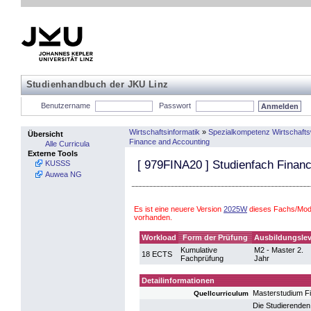
Studienhandbuch der JKU Linz
Benutzername
Passwort
Wirtschaftsinformatik
»
Spezialkompetenz Wirtschaft
Übersicht
Finance and Accounting
Alle Curricula
Externe Tools
[
979FINA20
] Studienfach Finan
KUSSS
Auwea NG
Es ist eine neuere Version
2025W
dieses Fachs/Modu
vorhanden.
Workload
Form der Prüfung
Ausbildungslev
Kumulative
M2 - Master 2.
18 ECTS
Fachprüfung
Jahr
Detailinformationen
Masterstudium F
Quellcurriculum
Die Studierenden