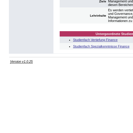
Management und B
Ziele
diesen Bereichen
Es werden vertief
und Governance, 
Lehrinhalte
Management und Ba
Informationen zu
Untergeordnete Studien
Studienfach Vertiefung Finance
Studienfach Spezialkenntnisse Finance
Version v1.0.25