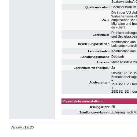
Sozialwirtschaft
Bachelorstudium
Quellcurriculum
Die in der VU dis
Wirtschaftssozio
empirischer Befun
Ziele
Migration und Int
diskutiert.
Problemstellunge
Lehrinhalte
und Betriebssozio
Kombination aus 
Beurteilungskriterien
Leistungskontrolle
Kombination aus 
Lehrmethoden
Deutsch
Abhaltungssprache
Mills/Blossfeld 2
Literatur
Ja
Lehrinhalte wechselnd?
505INBSVERS15: S
Betriebssoziolog
+
Äquivalenzen
2SIBAVU: VU Indu
+
2SIBSE: SE Indus
Präsenzlehrveranstaltung
25
Teilungsziffer
Zuteilung nach V
Zuteilungsverfahren
Version v1.0.25