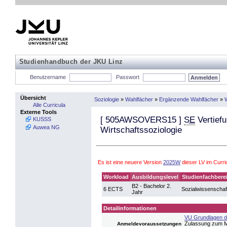
Studienhandbuch der JKU Linz
Benutzername
Passwort
Übersicht
Soziologie
»
Wahlfächer
»
Ergänzende Wahlfächer
»
W
Alle Curricula
Externe Tools
[
505AWSOVERS15
]
SE
Vertiefu
KUSSS
Auwea NG
Wirtschaftssoziologie
Es ist eine neuere Version
2025W
dieser LV im Curr
Workload
Ausbildungslevel
Studienfachbere
B2 - Bachelor 2.
6 ECTS
Sozialwissenschaf
Jahr
Detailinformationen
VU Grundlagen der
Zulassung zum M
Anmeldevoraussetzungen