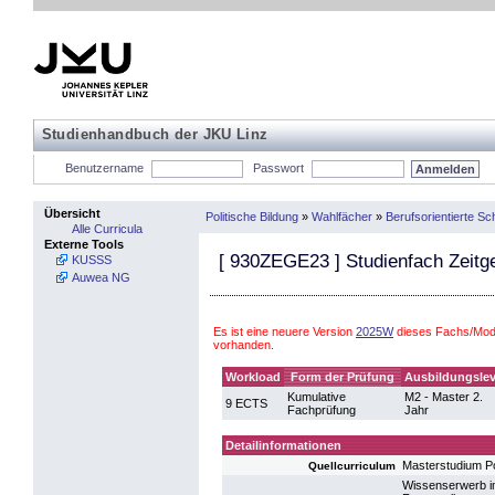
Studienhandbuch der JKU Linz
Benutzername
Passwort
Übersicht
Politische Bildung
»
Wahlfächer
»
Berufsorientierte S
Alle Curricula
Externe Tools
[
930ZEGE23
] Studienfach Zeitg
KUSSS
Auwea NG
Es ist eine neuere Version
2025W
dieses Fachs/Modu
vorhanden.
Workload
Form der Prüfung
Ausbildungslev
Kumulative
M2 - Master 2.
9 ECTS
Fachprüfung
Jahr
Detailinformationen
Masterstudium Po
Quellcurriculum
Wissenserwerb im