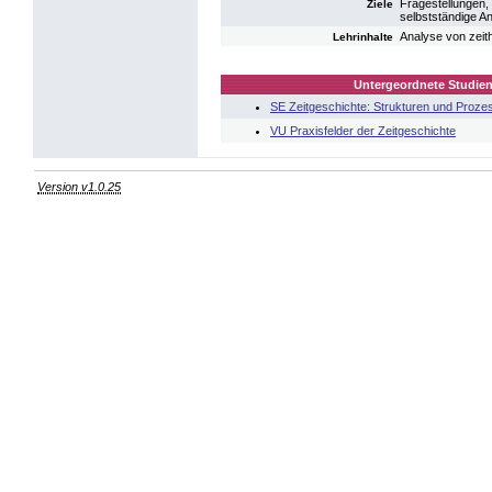
Fragestellungen, 
Ziele
selbstständige An
Analyse von zeit
Lehrinhalte
Untergeordnete Studien
SE Zeitgeschichte: Strukturen und Proze
VU Praxisfelder der Zeitgeschichte
Version v1.0.25