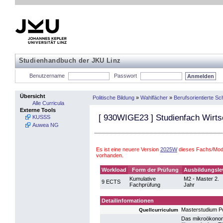
Studienhandbuch der JKU Linz
Benutzername
Passwort
Übersicht
Politische Bildung
»
Wahlfächer
»
Berufsorientierte S
Alle Curricula
Externe Tools
[
930WIGE23
] Studienfach Wirts
KUSSS
Auwea NG
Es ist eine neuere Version
2025W
dieses Fachs/Modu
vorhanden.
Workload
Form der Prüfung
Ausbildungsle
Kumulative
M2 - Master 2.
9 ECTS
Fachprüfung
Jahr
Detailinformationen
Masterstudium Po
Quellcurriculum
Das mikroökonomi