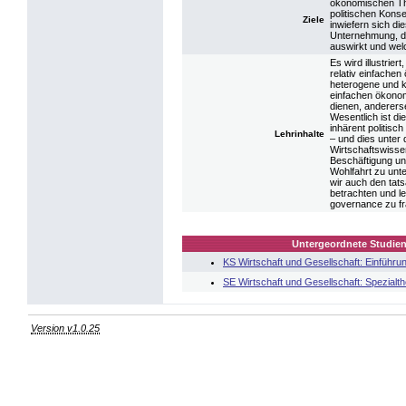
ökonomischen Th
politischen Kons
Ziele
inwiefern sich d
Unternehmung, de
auswirkt und we
Es wird illustrier
relativ einfache
heterogene und ko
einfachen ökonom
dienen, anderers
Wesentlich ist di
inhärent politisch
Lehrinhalte
– und dies unter
Wirtschaftswisse
Beschäftigung und
Wohlfahrt zu unte
wir auch den tat
betrachten und l
governance zu fr
Untergeordnete Studien
KS Wirtschaft und Gesellschaft: Einführu
SE Wirtschaft und Gesellschaft: Spezial
Version v1.0.25