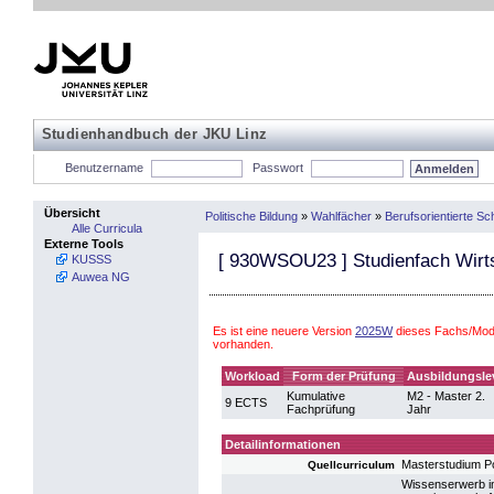
Studienhandbuch der JKU Linz
Benutzername
Passwort
Übersicht
Politische Bildung
»
Wahlfächer
»
Berufsorientierte S
Alle Curricula
Externe Tools
[
930WSOU23
] Studienfach Wirt
KUSSS
Auwea NG
Es ist eine neuere Version
2025W
dieses Fachs/Modu
vorhanden.
Workload
Form der Prüfung
Ausbildungsle
Kumulative
M2 - Master 2.
9 ECTS
Fachprüfung
Jahr
Detailinformationen
Masterstudium Po
Quellcurriculum
Wissenserwerb im