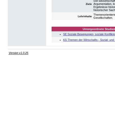
von wissenschaft
Argumentation, kr
Ziele
Ergebnisse histo
historischer Sac
Themenorientiert
Lehrinhalte
Gesellschaften.
Untergeordnete Studien
SE Soziale Bewegungen, soziale Konflikt
KS Themen der Wirtschafts-, Sozial- und
Version v1.0.25