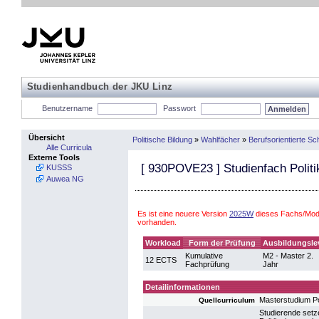
Studienhandbuch der JKU Linz
Benutzername
Passwort
Übersicht
Politische Bildung
»
Wahlfächer
»
Berufsorientierte S
Alle Curricula
Externe Tools
[
930POVE23
] Studienfach Polit
KUSSS
Auwea NG
Es ist eine neuere Version
2025W
dieses Fachs/Modu
vorhanden.
Workload
Form der Prüfung
Ausbildungsle
Kumulative
M2 - Master 2.
12 ECTS
Fachprüfung
Jahr
Detailinformationen
Masterstudium Po
Quellcurriculum
Studierende setz