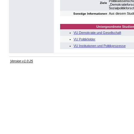
Politikwissenscha
Ziele
„Demokratieforsc
Sozialpolitikfor
Aus diesem Studi
Sonstige Informationen
Untergeordnete Studien
VU Demokratie und Gesellschaft
VU Politikfelder
VU Institutionen und Politikprozesse
Version v1.0.25