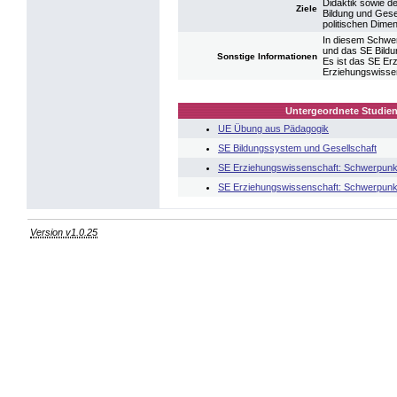
Didaktik sowie d
Ziele
Bildung und Gese
politischen Dime
In diesem Schwer
und das SE Bildu
Sonstige Informationen
Es ist das SE Er
Erziehungswissen
Untergeordnete Studien
UE Übung aus Pädagogik
SE Bildungssystem und Gesellschaft
SE Erziehungswissenschaft: Schwerpunk
SE Erziehungswissenschaft: Schwerpunk
Version v1.0.25