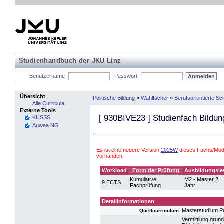
Studienhandbuch der JKU Linz
Benutzername
Passwort
Übersicht
Politische Bildung
»
Wahlfächer
»
Berufsorientierte S
Alle Curricula
Externe Tools
[
930BIVE23
] Studienfach Bildun
KUSSS
Auwea NG
Es ist eine neuere Version
2025W
dieses Fachs/Modu
vorhanden.
Workload
Form der Prüfung
Ausbildungsle
Kumulative
M2 - Master 2.
9 ECTS
Fachprüfung
Jahr
Detailinformationen
Masterstudium Po
Quellcurriculum
Vermittlung gru