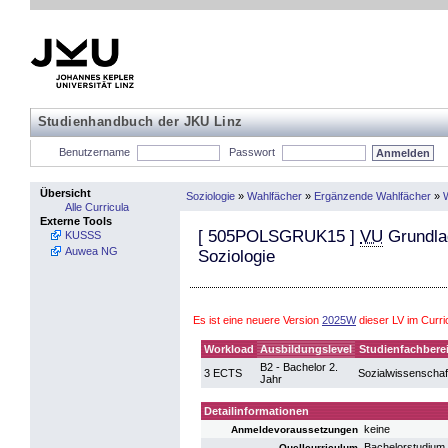
Studienhandbuch der JKU Linz
Benutzername
Passwort
Übersicht
Soziologie
»
Wahlfächer
»
Ergänzende Wahlfächer
»
W
Alle Curricula
Externe Tools
[
505POLSGRUK15
]
VU
Grundlag
KUSSS
Auwea NG
Soziologie
Es ist eine neuere Version
2025W
dieser LV im Curr
Workload
Ausbildungslevel
Studienfachbere
B2 - Bachelor 2.
3 ECTS
Sozialwissenschaf
Jahr
Detailinformationen
keine
Anmeldevoraussetzungen
Bachelorstudium
Quellcurriculum