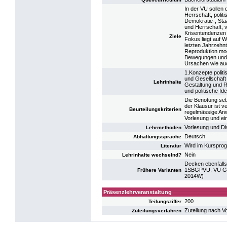
In der VU sollen
Herrschaft, poli
Demokratie-, Sta
und Herrschaft, v
Krisentendenzen
Ziele
Fokus liegt auf W
letzten Jahrzehnt
Reproduktion mod
Bewegungen und d
Ursachen wie auc
1.Konzepte polit
und Gesellschaft
Lehrinhalte
Gestaltung und R
und politische Id
Die Benotung se
der Klausur ist 
Beurteilungskriterien
regelmässige Anwe
Vorlesung und ein
Vorlesung und Di
Lehrmethoden
Deutsch
Abhaltungssprache
Wird im Kurspro
Literatur
Nein
Lehrinhalte wechselnd?
Decken ebenfalls
1SBGPVU: VU Grun
Frühere Varianten
2014W)
Präsenzlehrveranstaltung
200
Teilungsziffer
Zuteilung nach V
Zuteilungsverfahren