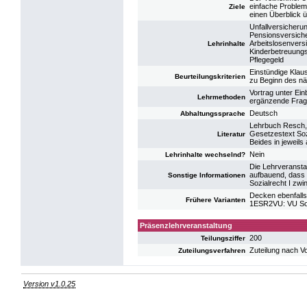
einfache Problem
Ziele
einen Überblick 
Unfallversicheru
Pensionsversich
Arbeitslosenvers
Lehrinhalte
Kinderbetreuung
Pflegegeld
Einstündige Klau
Beurteilungskriterien
zu Beginn des n
Vortrag unter Ein
Lehrmethoden
ergänzende Frage
Deutsch
Abhaltungssprache
Lehrbuch Resch, 
Gesetzestext Soz
Literatur
Beides in jeweils 
Nein
Lehrinhalte wechselnd?
Die Lehrveranstal
aufbauend, dass 
Sonstige Informationen
Sozialrecht I zwin
Decken ebenfalls
Frühere Varianten
1ESR2VU: VU Soz
Präsenzlehrveranstaltung
200
Teilungsziffer
Zuteilung nach V
Zuteilungsverfahren
Version v1.0.25