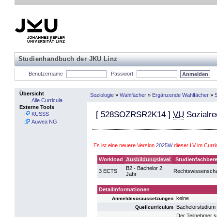
Studienhandbuch der JKU Linz
Benutzername
Passwort
Übersicht
Soziologie
»
Wahlfächer
»
Ergänzende Wahlfächer
»
S
Alle Curricula
Externe Tools
[
528SOZRSR2K14
]
VU
Sozialrec
KUSSS
Auwea NG
Es ist eine neuere Version
2025W
dieser LV im Curr
Workload
Ausbildungslevel
Studienfachbere
B2 - Bachelor 2.
3 ECTS
Rechtswissenscha
Jahr
Detailinformationen
keine
Anmeldevoraussetzungen
Bachelorstudium 
Quellcurriculum
Der Teilnehmer s