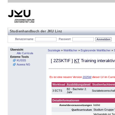
Studienhandbuch der JKU Linz
Benutzername
Passwort
Übersicht
Soziologie
»
Wahlfächer
»
Ergänzende Wahlfächer
»
S
Alle Curricula
Externe Tools
[
2ZSKTIF
]
KT
Training interakti
KUSSS
Auwea NG
Es ist eine neuere Version
2025W
dieser LV im Curr
Workload
Ausbildungslevel
Studienfachbere
B2 - Bachelor 2.
3 ECTS
Sozialwissenschaf
Jahr
Detailinformationen
keine
Anmeldevoraussetzungen
Studium Gruppe 
Quellcurriculum
Verhandeln ist Tei