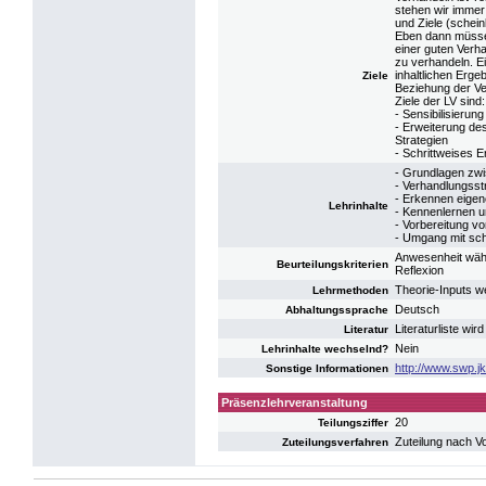
stehen wir immer
und Ziele (sche
Eben dann müsse
einer guten Verh
zu verhandeln. E
inhaltlichen Erge
Ziele
Beziehung der Ve
Ziele der LV sind:
- Sensibilisierun
- Erweiterung de
Strategien
- Schrittweises 
- Grundlagen zw
- Verhandlungsst
- Erkennen eige
Lehrinhalte
- Kennenlernen u
- Vorbereitung v
- Umgang mit sch
Anwesenheit währe
Beurteilungskriterien
Reflexion
Theorie-Inputs w
Lehrmethoden
Deutsch
Abhaltungssprache
Literaturliste wird
Literatur
Nein
Lehrinhalte wechselnd?
http://www.swp.
Sonstige Informationen
Präsenzlehrveranstaltung
20
Teilungsziffer
Zuteilung nach V
Zuteilungsverfahren