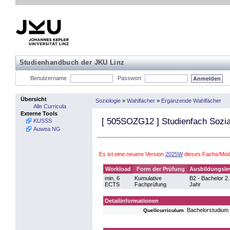
Studienhandbuch der JKU Linz
Benutzername
Passwort
Übersicht
Soziologie
»
Wahlfächer
»
Ergänzende Wahlfächer
Alle Curricula
Externe Tools
[
505SOZG12
] Studienfach Sozia
KUSSS
Auwea NG
Es ist eine neuere Version
2025W
dieses Fachs/Modu
Workload
Form der Prüfung
Ausbildungsle
min. 6
Kumulative
B2 - Bachelor 2.
ECTS
Fachprüfung
Jahr
Detailinformationen
Bachelorstudium
Quellcurriculum