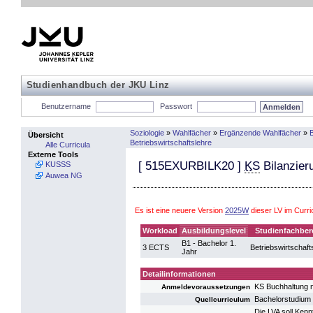
Studienhandbuch der JKU Linz
Benutzername
Passwort
Soziologie
»
Wahlfächer
»
Ergänzende Wahlfächer
»
Übersicht
Betriebswirtschaftslehre
Alle Curricula
Externe Tools
[
515EXURBILK20
]
KS
Bilanzie
KUSSS
Auwea NG
Es ist eine neuere Version
2025W
dieser LV im Curr
Workload
Ausbildungslevel
Studienfachber
B1 - Bachelor 1.
3 ECTS
Betriebswirtschaft
Jahr
Detailinformationen
KS Buchhaltung
Anmeldevoraussetzungen
Bachelorstudium 
Quellcurriculum
Die LVA soll Kenn