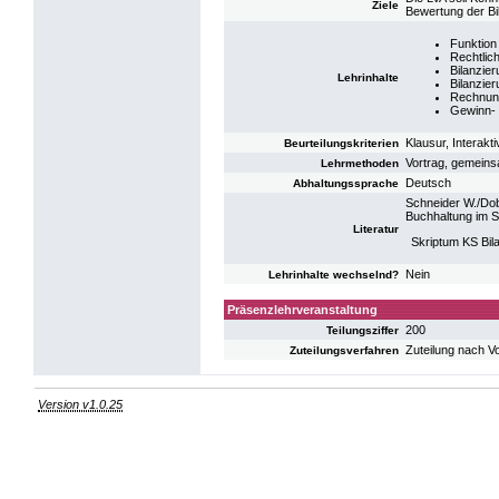
Ziele
Bewertung der Bi
Funktion
Rechtlic
Bilanzie
Lehrinhalte
Bilanzie
Rechnun
Gewinn- 
Klausur, Interakt
Beurteilungskriterien
Vortrag, gemeins
Lehrmethoden
Deutsch
Abhaltungssprache
Schneider W./Dob
Buchhaltung im S
Literatur
Skriptum KS Bi
Nein
Lehrinhalte wechselnd?
Präsenzlehrveranstaltung
200
Teilungsziffer
Zuteilung nach V
Zuteilungsverfahren
Version v1.0.25