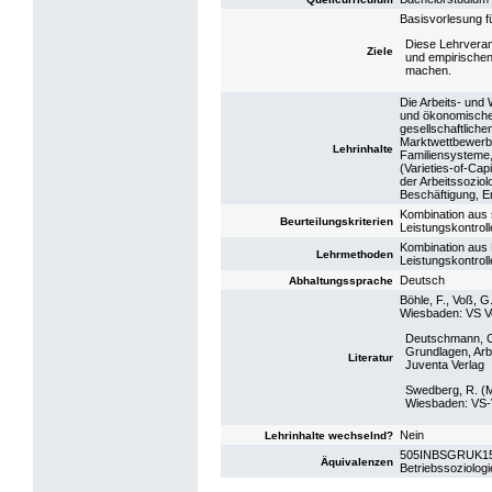
Basisvorlesung fü
Diese Lehrverans
Ziele
und empirischen
machen.
Die Arbeits- und 
und ökonomische
gesellschaftlich
Marktwettbewerb,
Lehrinhalte
Familiensysteme, 
(Varieties-of-Ca
der Arbeitssoziol
Beschäftigung, Em
Kombination aus 
Beurteilungskriterien
Leistungskontrolle
Kombination aus 
Lehrmethoden
Leistungskontrolle
Deutsch
Abhaltungssprache
Böhle, F., Voß, G
Wiesbaden: VS V
Deutschmann, C. 
Grundlagen, Arb
Literatur
Juventa Verlag
Swedberg, R. (M
Wiesbaden: VS-
Nein
Lehrinhalte wechselnd?
505INBSGRUK15: V
Äquivalenzen
Betriebssoziolog