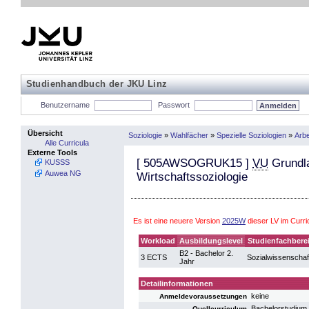
Studienhandbuch der JKU Linz
Benutzername
Passwort
Übersicht
Soziologie
»
Wahlfächer
»
Spezielle Soziologien
»
Arbe
Alle Curricula
Externe Tools
[
505AWSOGRUK15
]
VU
Grundla
KUSSS
Auwea NG
Wirtschaftssoziologie
Es ist eine neuere Version
2025W
dieser LV im Curr
Workload
Ausbildungslevel
Studienfachbere
B2 - Bachelor 2.
3 ECTS
Sozialwissenschaf
Jahr
Detailinformationen
keine
Anmeldevoraussetzungen
Bachelorstudium
Quellcurriculum