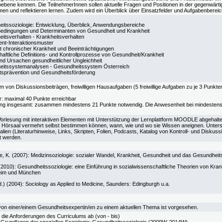
bene kennen. Die TeilnehmerInnen sollen aktuelle Fragen und Positionen in der gegenwär
men und reflektieren lernen. Zudem wird ein Überblick über Einsatzfelder und Aufgabenbereic
itssoziologie: Entwicklung, Überblick, Anwendungsbereiche
Bedingungen und Determinanten von Gesundheit und Krankheit
itsverhalten - Krankheitsverhalten
ient-Interaktionsmuster
t chronischer Krankheit und Beeinträchtigungen
haftliche Definitions- und Kontrollprozesse von Gesundheit/Krankheit
nd Ursachen gesundheitlicher Ungleichheit
itssystemanalysen - Gesundheitssystem Österreich
tsprävention und Gesundheitsförderung
rm von Diskussionsbeiträgen, freiwilligen Hausaufgaben (5 freiwillige Aufgaben zu je 3 Punk
: maximal 40 Punkte erreichbar
lung insgesamt: zusammen mindestens 21 Punkte notwendig. Die Anwesenheit bei mindestens
 Vorlesung mit interaktiven Elementen mit Unterstützung der Lernplattform MOODLE abgehalt
 Hörsaal vermehrt selbst bestimmen können, wann, wie und wo sie Wissen aneignen. Unterst
alien (Literaturhinweise, Links, Skripten, Folien, Podcasts, Katalog von Kontroll- und Disk
t werden.
ble, K. (2007): Medizinsoziologie: sozialer Wandel, Krankheit, Gesundheit und das Gesundh
(2010): Gesundheitssoziologie: eine Einführung in sozialwissenschaftliche Theorien von Kra
eim und München
.) (2004): Sociology as Applied to Medicine, Saunders: Edingburgh u.a.
von einer/einem Gesundheitsexpertin/en zu einem aktuellen Thema ist vorgesehen.
 die Anforderungen des Curriculums ab (von - bis)