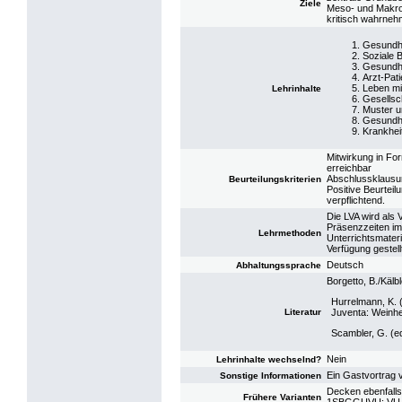
Ziele
Meso- und Makroe
kritisch wahrneh
Gesundhe
Soziale 
Gesundhe
Arzt-Pat
Leben mi
Lehrinhalte
Gesellsc
Muster u
Gesundhe
Krankhei
Mitwirkung in Fo
erreichbar
Abschlussklausur
Beurteilungskriterien
Positive Beurtei
verpflichtend.
Die LVA wird als
Präsenzzeiten im
Lehrmethoden
Unterrichtsmateri
Verfügung gestell
Deutsch
Abhaltungssprache
Borgetto, B./Käl
Hurrelmann, K. 
Literatur
Juventa: Weinh
Scambler, G. (ed
Nein
Lehrinhalte wechselnd?
Ein Gastvortrag 
Sonstige Informationen
Decken ebenfalls
Frühere Varianten