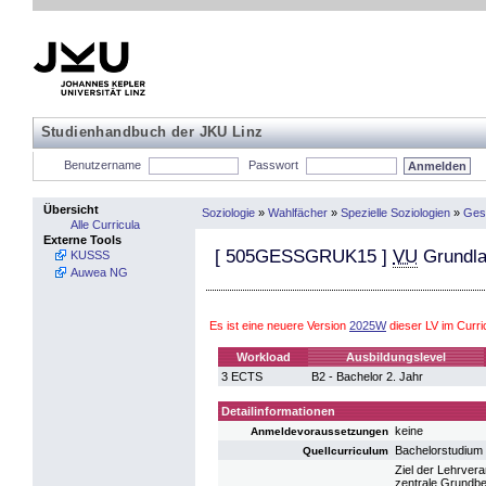
Studienhandbuch der JKU Linz
Benutzername
Passwort
Übersicht
Soziologie
»
Wahlfächer
»
Spezielle Soziologien
»
Gesu
Alle Curricula
Externe Tools
[
505GESSGRUK15
]
VU
Grundlag
KUSSS
Auwea NG
Es ist eine neuere Version
2025W
dieser LV im Curr
Workload
Ausbildungslevel
3 ECTS
B2 - Bachelor 2. Jahr
Detailinformationen
keine
Anmeldevoraussetzungen
Bachelorstudium
Quellcurriculum
Ziel der Lehrver
zentrale Grundbe