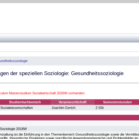
ndheitssoziologie
en der speziellen Soziologie: Gesundheitssoziologie
iculum Masterstudium Sozialwirtschaft 2026W vorhanden.
Studienfachbereich
VerantwortlicheR
Semesterstunden
Sozialwissenschaften
Joachim Gerich
2 SSt
 Soziologie 2018W
anstaltung ist die Einführung in den Themenbereich Gesundheitssoziologie sowie die Vermittl
griffe, theoretische Positionen sowie spezifische Anwendungsbereiche und Problemfelder im 