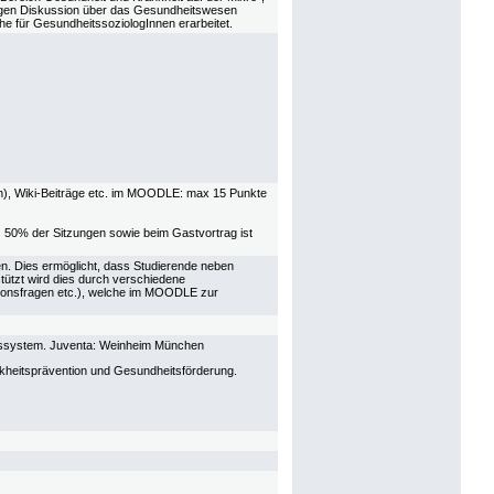
tigen Diskussion über das Gesundheitswesen
he für GesundheitssoziologInnen erarbeitet.
ten), Wiki-Beiträge etc. im MOODLE: max 15 Punkte
 50% der Sitzungen sowie beim Gastvortrag ist
en. Dies ermöglicht, dass Studierende neben
ützt wird dies durch verschiedene
ussionsfragen etc.), welche im MOODLE zur
eitssystem. Juventa: Weinheim München
nkheitsprävention und Gesundheitsförderung.