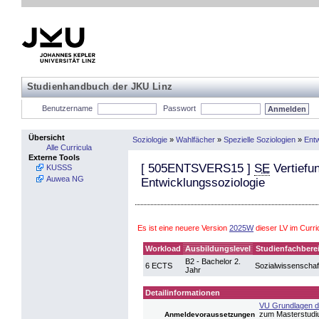
Studienhandbuch der JKU Linz
Benutzername
Passwort
Übersicht
Soziologie
»
Wahlfächer
»
Spezielle Soziologien
»
Entw
Alle Curricula
Externe Tools
[
505ENTSVERS15
]
SE
Vertiefun
KUSSS
Auwea NG
Entwicklungssoziologie
Es ist eine neuere Version
2025W
dieser LV im Curr
Workload
Ausbildungslevel
Studienfachbere
B2 - Bachelor 2.
6 ECTS
Sozialwissenschaf
Jahr
Detailinformationen
VU Grundlagen de
zum Masterstudi
Anmeldevoraussetzungen