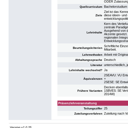
ODER Zulassung 
Bachelorstudium
Quellcurriculum
Ziel ist das Kenn
diese ideen- und 
Ziele
entwicklungspoli
Kern des Vertief
zentrale Paradi
Ausgehend von d
Lehrinhalte
Akzente gesetzt.
regionalen Integra
Entwicklungsstrat
Schriftliche Einz
Beurteilungskriterien
Mitarbeit.
Arbeit mit Origin
Lehrmethoden
Deutsch
Abhaltungssprache
unterschiedlich, 
Literatur
Ja
Lehrinhalte wechselnd?
2SEAVU: VU Entw
+
Äquivalenzen
2SESE: SE Entwi
Decken ebenfalls
1SBVES: SE Verti
Frühere Varianten
2014W)
Präsenzlehrveranstaltung
25
Teilungsziffer
Zuteilung nach V
Zuteilungsverfahren
Version v1.0.25