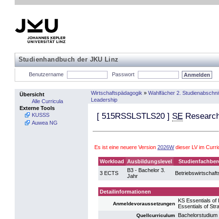
Studienhandbuch der JKU Linz
Benutzername
Passwort
Wirtschaftspädagogik
»
Wahlfächer 2. Studienabschnit
Übersicht
Leadership
Alle Curricula
Externe Tools
[
515RSSLSTLS20
]
SE
Research 
KUSSS
Auwea NG
Es ist eine neuere Version
2026W
dieser LV im Curr
Workload
Ausbildungslevel
Studienfachber
B3 - Bachelor 3.
3 ECTS
Betriebswirtschaft
Jahr
Detailinformationen
KS Essentials of
Anmeldevoraussetzungen
Essentials of St
Bachelorstudium 
Quellcurriculum