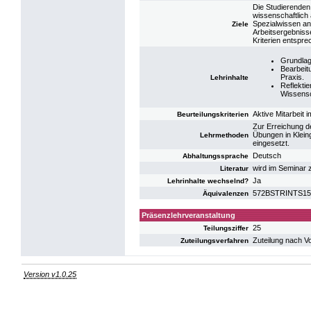
Die Studierenden
wissenschaftlich
Spezialwissen an 
Ziele
Arbeitsergebnisse
Kriterien entspre
Grundlag
Bearbeit
Praxis.
Lehrinhalte
Reflekti
Wissensc
Aktive Mitarbeit
Beurteilungskriterien
Zur Erreichung d
Übungen in Klein
Lehrmethoden
eingesetzt.
Deutsch
Abhaltungssprache
wird im Seminar z
Literatur
Ja
Lehrinhalte wechselnd?
572BSTRINTS15: 
Äquivalenzen
Präsenzlehrveranstaltung
25
Teilungsziffer
Zuteilung nach V
Zuteilungsverfahren
Version v1.0.25