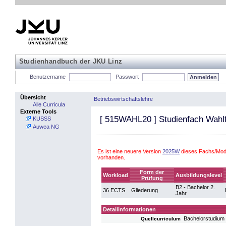
Studienhandbuch der JKU Linz
Benutzername
Passwort
Übersicht
Betriebswirtschaftslehre
Alle Curricula
Externe Tools
[
515WAHL20
] Studienfach Wahl
KUSSS
Auwea NG
Es ist eine neuere Version
2025W
dieses Fachs/Modu
vorhanden.
Form der
Workload
Ausbildungslevel
Prüfung
B2 - Bachelor 2.
36 ECTS
Gliederung
Jahr
Detailinformationen
Bachelorstudium 
Quellcurriculum