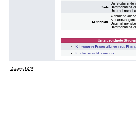
Die Studierende
Unternehmens er
Ziele
Unternehmensbeis
Aufbauend auf d
Steuermanagemen
Lehrinhalte
Unternehmensbeis
Unternehmens ein
Untergeordnete Studien
IK Integrative Fragestellungen aus Finan
IK Jahresabschlussanalyse
Version v1.0.25