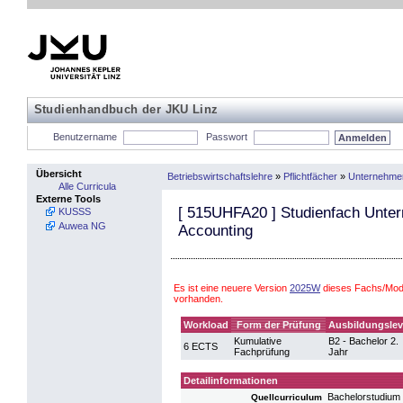
Studienhandbuch der JKU Linz
Benutzername
Passwort
Übersicht
Betriebswirtschaftslehre
»
Pflichtfächer
»
Unternehme
Alle Curricula
Externe Tools
[
515UHFA20
] Studienfach Unte
KUSSS
Auwea NG
Accounting
Es ist eine neuere Version
2025W
dieses Fachs/Modu
vorhanden.
Workload
Form der Prüfung
Ausbildungslev
Kumulative
B2 - Bachelor 2.
6 ECTS
Fachprüfung
Jahr
Detailinformationen
Bachelorstudium 
Quellcurriculum