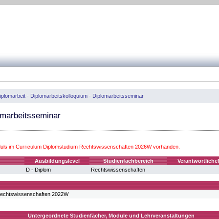
iplomarbeit - Diplomarbeitskolloquium - Diplomarbeitsseminar
omarbeitsseminar
ls im Curriculum Diplomstudium Rechtswissenschaften 2026W vorhanden.
Ausbildungslevel
Studienfachbereich
Verantwortliche
D - Diplom
Rechtswissenschaften
Rechtswissenschaften 2022W
Untergeordnete Studienfächer, Module und Lehrveranstaltungen