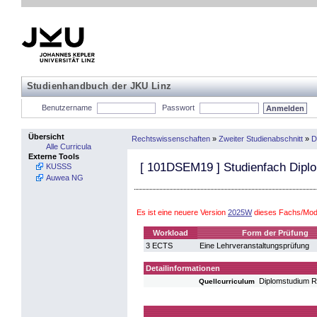
Studienhandbuch der JKU Linz
Benutzername
Passwort
Übersicht
Rechtswissenschaften
»
Zweiter Studienabschnitt
»
D
Alle Curricula
Externe Tools
[
101DSEM19
] Studienfach Dipl
KUSSS
Auwea NG
Es ist eine neuere Version
2025W
dieses Fachs/Modu
Workload
Form der Prüfung
3 ECTS
Eine Lehrveranstaltungsprüfung
Detailinformationen
Diplomstudium 
Quellcurriculum