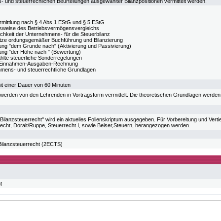
- und steuerrechlichen Beurteilungen ausgewählter Bilanzpositionen vermittelt werden.
mittlung nach § 4 Abs 1 EStG und § 5 EStG
sweise des Betriebsvermögensvergleichs
chkeit der Unternehmens- für die Steuerbilanz
ze ordungsgemäßer Buchführung und Bilanzierung
rung "dem Grunde nach" (Aktivierung und Passivierung)
rung "der Höhe nach " (Bewertung)
lte steuerliche Sonderregelungen
 Einnahmen-Ausgaben-Rechnung
mens- und steuerrechtliche Grundlagen
it einer Dauer von 60 Minuten
e werden von den Lehrenden in Vortragsform vermittelt. Die theoretischen Grundlagen werden
Bilanzsteuerrecht" wird ein aktuelles Folienskriptum ausgegeben. Für Vorbereitung und Vert
echt, Doralt/Ruppe, Steuerrecht I, sowie Beiser,Steuern, herangezogen werden.
lanzsteuerrecht (2ECTS)
t