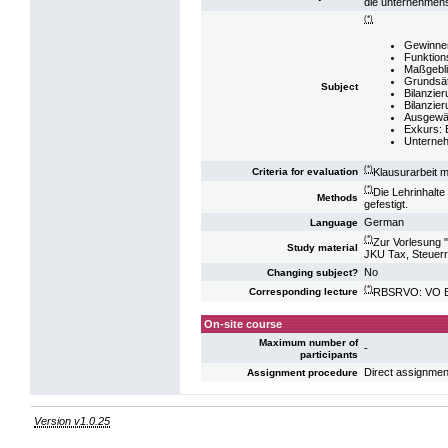
die unternehmens
(*)
Gewinner
Funktion
Maßgebli
Grundsät
Subject
Bilanzie
Bilanzie
Ausgewäh
Exkurs:
Unterneh
(*)
Klausurarbeit m
Criteria for evaluation
(*)
Die Lehrinhalt
Methods
gefestigt.
German
Language
(*)
Zur Vorlesung "
Study material
JKU Tax, Steuerr
No
Changing subject?
(*)
RBSRVO: VO Bi
Corresponding lecture
On-site course
Maximum number of
-
participants
Direct assignmen
Assignment procedure
Version v1.0.25