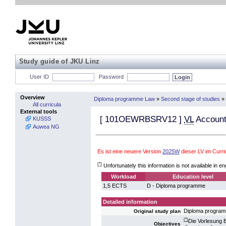
Study guide of JKU Linz
User ID
Password
Overview
Diploma programme Law
»
Second stage of studies
»
All curricula
External tools
[
101OEWRBSRV12
]
VL
Accounti
KUSSS
Auwea NG
Es ist eine neuere Version
2025W
dieser LV im Curr
(*)
Unfortunately this information is not available in en
Workload
Education level
1,5 ECTS
D - Diploma programme
Detailed information
Diploma progra
Original study plan
(*)
Die Vorlesung B
Objectives