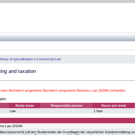
Areas of specialization
»
Commercial Law
ng and taxation
iculum Bachelor's programme Bachelor's programme Business Law 2026W vorhanden.
glish.
Study areas
Responsible person
Hours per week
Law
1 hpw
mme Law 2016W
ilanzsteuerrecht soll den Studierenden die Grundlagen der steuerlichen Gewinnermittlung ve