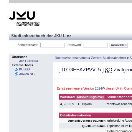
Studienhandbuch der JKU Linz
Benutzername
Passwort
Übersicht
Rechtswissenschaften
»
Zweiter Studienabschnitt
»
S
Alle Curricula
Externe Tools
[
101GEBKZPVV15
]
KO
Zivilgeri
KUSSS
Auwea NG
Es ist eine neuere Version
2024W
dieser LV im Curr
Workload
Ausbildungslevel
Studienfachbere
4,5 ECTS
D - Diplom
Rechtswissenscha
Detailinformationen
erfolgreiche Abs
Anmeldevoraussetzungen
Diplomstudium R
Quellcurriculum
Beherrschung des