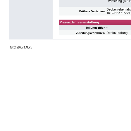
Vertiefung (4,5
Decken ebenfalls
Frühere Varianten
101GEBKZPVV12: 
Präsenzlehrveranstaltung
-
Teilungsziffer
Direktzuteilung
Zuteilungsverfahren
Version v1.0.25