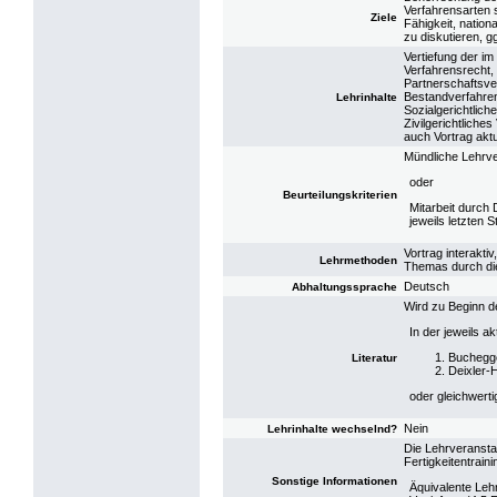
Verfahrensarten 
Ziele
Fähigkeit, natio
zu diskutieren, g
Vertiefung der im
Verfahrensrecht,
Partnerschaftsve
Bestandverfahren
Lehrinhalte
Sozialgerichtlic
Zivilgerichtliche
auch Vortrag aktu
Mündliche Lehrver
oder
Beurteilungskriterien
Mitarbeit durch
jeweils letzten 
Vortrag interakti
Lehrmethoden
Themas durch di
Deutsch
Abhaltungssprache
Wird zu Beginn d
In der jeweils a
Buchegge
Literatur
Deixler-H
oder gleichwerti
Nein
Lehrinhalte wechselnd?
Die Lehrveransta
Fertigkeitentrain
Sonstige Informationen
Äquivalente Leh