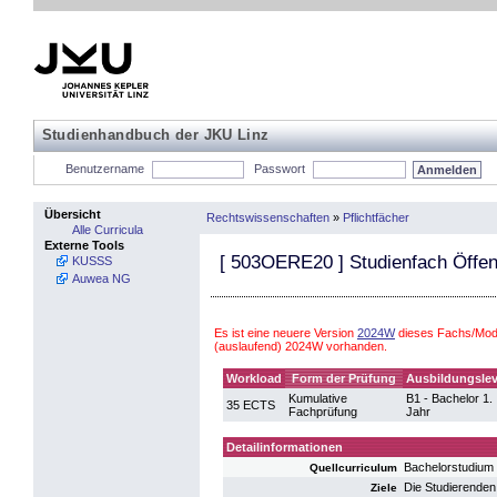
Studienhandbuch der JKU Linz
Benutzername
Passwort
Übersicht
Rechtswissenschaften
»
Pflichtfächer
Alle Curricula
Externe Tools
[
503OERE20
] Studienfach Öffen
KUSSS
Auwea NG
Es ist eine neuere Version
2024W
dieses Fachs/Modu
(auslaufend) 2024W vorhanden.
Workload
Form der Prüfung
Ausbildungslev
Kumulative
B1 - Bachelor 1.
35 ECTS
Fachprüfung
Jahr
Detailinformationen
Bachelorstudium
Quellcurriculum
Die Studierenden
Ziele