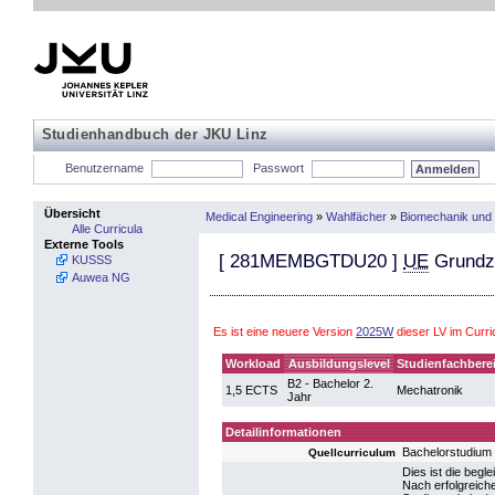
Studienhandbuch der JKU Linz
Benutzername
Passwort
Übersicht
Medical Engineering
»
Wahlfächer
»
Biomechanik und 
Alle Curricula
Externe Tools
[
281MEMBGTDU20
]
UE
Grundzü
KUSSS
Auwea NG
Es ist eine neuere Version
2025W
dieser LV im Curr
Workload
Ausbildungslevel
Studienfachbere
B2 - Bachelor 2.
1,5 ECTS
Mechatronik
Jahr
Detailinformationen
Bachelorstudium
Quellcurriculum
Dies ist die beg
Nach erfolgreiche