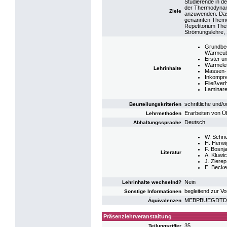
Studierende in d
der Thermodynam
Ziele
anzuwenden. Das
genannten Themen
Repetitorium The
Strömungslehre, 
Grundbeg
Wärmeüb
Erster u
Wärmelei
Lehrinhalte
Massen-,
Inkompre
Fließver
Laminare
schriftliche und
Beurteilungskriterien
Erarbeiten von 
Lehrmethoden
Deutsch
Abhaltungssprache
W. Schne
H. Herwi
F. Bosnj
Literatur
A. Kluwi
J. Ziere
E. Becke
Nein
Lehrinhalte wechselnd?
begleitend zur V
Sonstige Informationen
MEBPBUEGDTD: U
Äquivalenzen
Präsenzlehrveranstaltung
35
Teilungsziffer