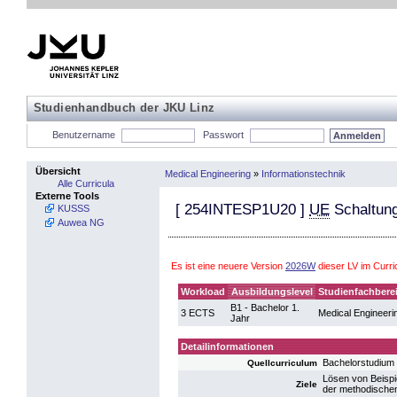
Studienhandbuch der JKU Linz
Benutzername
Passwort
Übersicht
Medical Engineering
»
Informationstechnik
Alle Curricula
Externe Tools
[
254INTESP1U20
]
UE
Schaltung
KUSSS
Auwea NG
Es ist eine neuere Version
2026W
dieser LV im Curr
Workload
Ausbildungslevel
Studienfachbere
B1 - Bachelor 1.
3 ECTS
Medical Engineeri
Jahr
Detailinformationen
Bachelorstudium
Quellcurriculum
Lösen von Beispi
Ziele
der methodischen