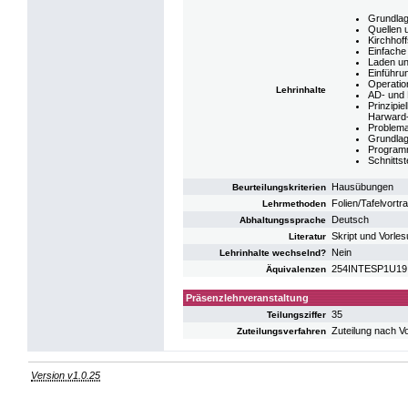
Grundlag
Quellen 
Kirchhof
Einfache
Laden un
Einführu
Operatio
Lehrinhalte
AD- und
Prinzipi
Harward-
Problema
Grundlag
Programm
Schnitts
Hausübungen
Beurteilungskriterien
Folien/Tafelvortr
Lehrmethoden
Deutsch
Abhaltungssprache
Skript und Vorles
Literatur
Nein
Lehrinhalte wechselnd?
254INTESP1U19: 
Äquivalenzen
Präsenzlehrveranstaltung
35
Teilungsziffer
Zuteilung nach V
Zuteilungsverfahren
Version v1.0.25