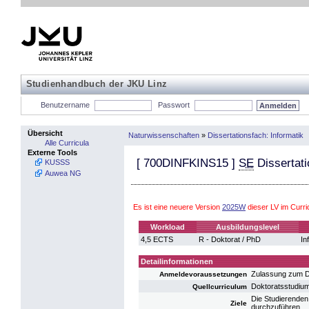
Studienhandbuch der JKU Linz
Benutzername
Passwort
Übersicht
Naturwissenschaften
»
Dissertationsfach: Informatik
Alle Curricula
Externe Tools
[
700DINFKINS15
]
SE
Dissertati
KUSSS
Auwea NG
Es ist eine neuere Version
2025W
dieser LV im Curr
Workload
Ausbildungslevel
4,5 ECTS
R - Doktorat / PhD
In
Detailinformationen
Zulassung zum D
Anmeldevoraussetzungen
Doktoratsstudiu
Quellcurriculum
Die Studierenden 
Ziele
durchzuführen.