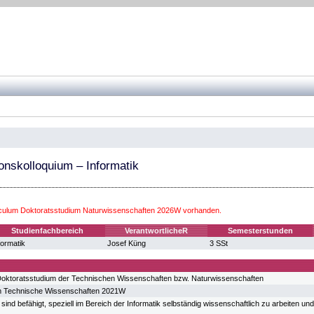
onskolloquium – Informatik
iculum Doktoratsstudium Naturwissenschaften 2026W vorhanden.
Studienfachbereich
VerantwortlicheR
Semesterstunden
formatik
Josef Küng
3 SSt
oktoratsstudium der Technischen Wissenschaften bzw. Naturwissenschaften
m Technische Wissenschaften 2021W
sind befähigt, speziell im Bereich der Informatik selbständig wissenschaftlich zu arbeiten 