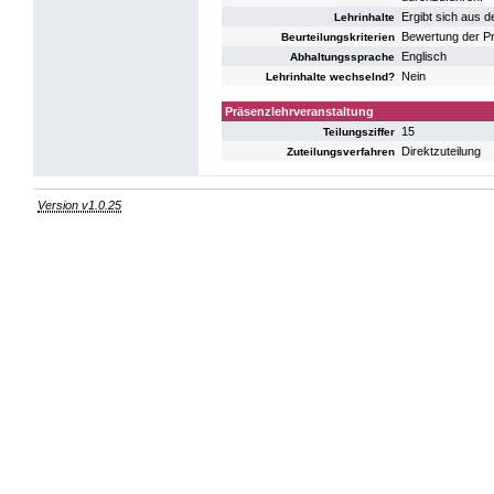
Ergibt sich aus 
Lehrinhalte
Bewertung der Pr
Beurteilungskriterien
Englisch
Abhaltungssprache
Nein
Lehrinhalte wechselnd?
Präsenzlehrveranstaltung
15
Teilungsziffer
Direktzuteilung
Zuteilungsverfahren
Version v1.0.25