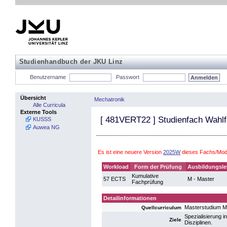
Studienhandbuch der JKU Linz
Benutzername
Passwort
Übersicht
Mechatronik
Alle Curricula
Externe Tools
[
481VERT22
] Studienfach Wahlf
KUSSS
Auwea NG
Es ist eine neuere Version
2025W
dieses Fachs/Modu
Workload
Form der Prüfung
Ausbildungsle
Kumulative
57 ECTS
M - Master
Fachprüfung
Detailinformationen
Masterstudium M
Quellcurriculum
Spezialisierung 
Ziele
Disziplinen.