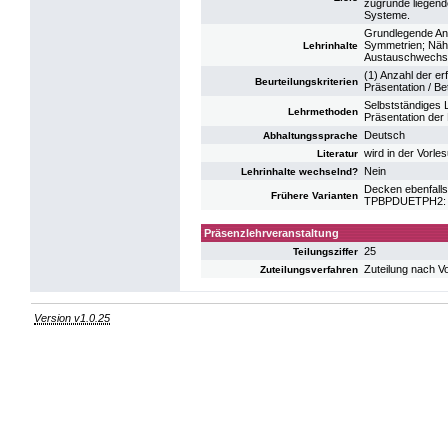
zugrunde liegend
Systeme.
Grundlegende Ann
Symmetrien; Nähe
Lehrinhalte
Austauschwechse
(1) Anzahl der er
Beurteilungskriterien
Präsentation / B
Selbstständiges 
Lehrmethoden
Präsentation der
Deutsch
Abhaltungssprache
wird in der Vorl
Literatur
Nein
Lehrinhalte wechselnd?
Decken ebenfalls
Frühere Varianten
TPBPDUETPH2: UE
Präsenzlehrveranstaltung
25
Teilungsziffer
Zuteilung nach V
Zuteilungsverfahren
Version v1.0.25