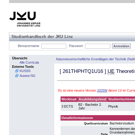
Studienhandbuch der JKU Linz
Benutzername
Passwort
Übersicht
Naturwissenschaftliche Grundlagen der Technik (NaW
Alle Curricula
Externe Tools
[
261THPHTQ1U16
]
UE
Theoreti
KUSSS
Auwea NG
Es ist eine neuere Version
2025W
dieser LV im Curr
Workload
Ausbildungslevel
Studienfachbere
B2 - Bachelor 2.
3 ECTS
Physik
Jahr
Detailinformationen
Bachelorstudium
Quellcurriculum
Kennenlernen der
Grundannahmen, 
Ziele