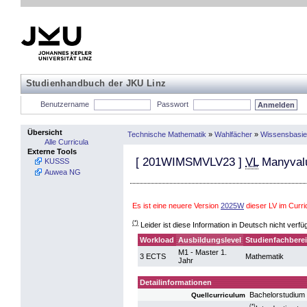
Studienhandbuch der JKU Linz
Benutzername
Passwort
Übersicht
Technische Mathematik
»
Wahlfächer
»
Wissensbasie
Alle Curricula
Externe Tools
[
201WIMSMVLV23
]
VL
Manyvalu
KUSSS
Auwea NG
Es ist eine neuere Version
2025W
dieser LV im Curri
(*)
Leider ist diese Information in Deutsch nicht verfü
Workload
Ausbildungslevel
Studienfachbere
M1 - Master 1.
3 ECTS
Mathematik
Jahr
Detailinformationen
Bachelorstudium
Quellcurriculum
(*)