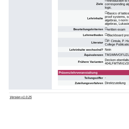
Introduction to
corresponding alg
Ziele
logic.
(*)
Basics of lattic
proof systems, s
Lehrinhalte
algebras, t-norm 
algebras, Lukasi
(*)
written exam
Beurteilungskriterien
(*)
Blackboard pre
Lehrmethoden
(*)
P. Cintula, P. 
Literatur
College Publicati
Nein
Lehrinhalte wechselnd?
TM1WMVOFUZL: V
Äquivalenzen
Decken ebenfalls
Frühere Varianten
404LFMTMVLV20:
Präsenzlehrveranstaltung
-
Teilungsziffer
Direktzuteilung
Zuteilungsverfahren
Version v1.0.25