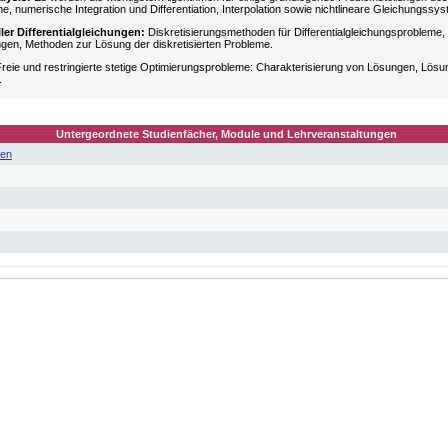
, numerische Integration und Differentiation, Interpolation sowie nichtlineare Gleichungssy
ler Differentialgleichungen:
Diskretisierungsmethoden für Differentialgleichungsprobleme,
en, Methoden zur Lösung der diskretisierten Probleme.
reie und restringierte stetige Optimierungsprobleme: Charakterisierung von Lösungen, Lösun
.
Untergeordnete Studienfächer, Module und Lehrveranstaltungen
gen