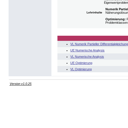
Eigenwertprobleme
Numerik Partiel
Lehrinhalte
Näherungslösung
Optimierung:
F
Problemklassen
VL Numerik Partieller Differentialgleichun
UE Numerische Analysis
VL Numerische Analysis
UE Optimierung
VL Optimierung
Version v1.0.25