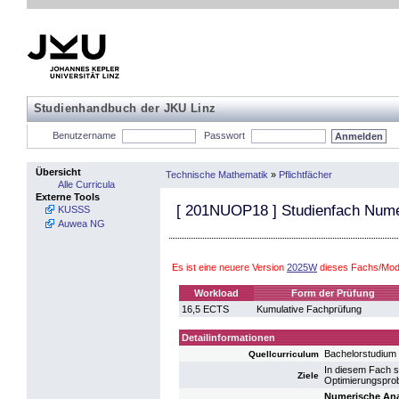
Studienhandbuch der JKU Linz
Benutzername
Passwort
Übersicht
Technische Mathematik
»
Pflichtfächer
Alle Curricula
Externe Tools
[
201NUOP18
] Studienfach Num
KUSSS
Auwea NG
Es ist eine neuere Version
2025W
dieses Fachs/Modu
Workload
Form der Prüfung
16,5 ECTS
Kumulative Fachprüfung
Detailinformationen
Bachelorstudium
Quellcurriculum
In diesem Fach s
Ziele
Optimierungsprobl
Numerische Ana