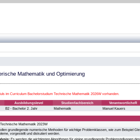
erische Mathematik und Optimierung
ls im Curriculum Bachelorstudium Technische Mathematik 2026W vorhanden.
Ausbildungslevel
Studienfachbereich
VerantwortlicheR
B2 - Bachelor 2. Jahr
Mathematik
Manuel Kauers
 Technische Mathematik 2023W
ollen grundlegende numerische Methoden für wichtige Problemklassen, wie zum Beispiel Glei
eme, vorgestellt und diskutiert werden.
lysis:
Es werden die wichtigsten Algorithmen für einige grundlegende Problemstellungen de