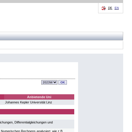
DE
EN
Anbietende Uni
Johannes Kepler Universität Linz
chungen, Differentialgleichungen und
s Numerischen Rechnens analysiert, wie z.B.