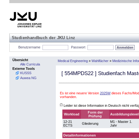
Studienhandbuch der JKU Linz
Benutzername
Passwort
Übersicht
Medical Engineering
»
Wahlfächer
»
Medizinische Info
Alle Curricula
Externe Tools
[
554MPDS22
] Studienfach Mast
KUSSS
Auwea NG
Es ist eine neuere Version
2025W
dieses Fachs/Modu
vorhanden.
(*)
Leider ist diese Information in Deutsch nicht verfü
Form der
Workload
Ausbildungslevel
Prüfung
12-21
M1 - Master 1.
Gliederung
ECTS
Jahr
Detailinformationen