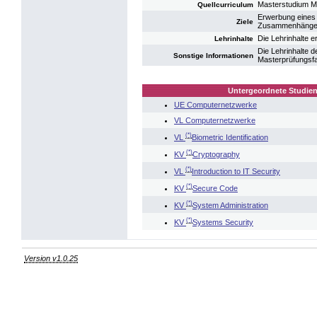
Masterstudium M
Quellcurriculum
Erwerbung eines 
Ziele
Zusammenhänge i
Die Lehrinhalte 
Lehrinhalte
Die Lehrinhalte 
Sonstige Informationen
Masterprüfungsf
Untergeordnete Studien
UE Computernetzwerke
VL Computernetzwerke
(*)
VL
Biometric Identification
(*)
KV
Cryptography
(*)
VL
Introduction to IT Security
(*)
KV
Secure Code
(*)
KV
System Administration
(*)
KV
Systems Security
Version v1.0.25