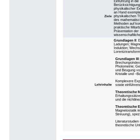
Einführung in d
Berücksichtigung
physikalischer E
an Hand exemplar
physikalischen 
Ziele
des mathematisch
Methoden auf kon
praktische Mitarb
Präsentation der
wissenschaftlich
Grundlagen II
: 
Ladungen; Magneto
Induktion; Wechs
Lorentztransform
Grundlagen III
Brechungsindex 
Photometrie; Geo
und Beugung von
Kristalle und –
Komplexere Expe
Lehrinhalte
sowie einführen
Theoretische 
Erhaltungssätze
und die nichtlin
Theoretische 
Magnetostatik i
Streuung), spezie
Literaturstudien
theoretische U