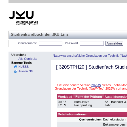
Studienhandbuch der JKU Linz
Benutzername
Passwort
Übersicht
Naturwissenschaftliche Grundlagen der Technik (NaW
Alle Curricula
Externe Tools
[
320STPH20
] Studienfach Stud
KUSSS
Auwea NG
Es ist eine neuere Version
2025W
dieses Fachs/Modu
Grundlagen der Technik (NaWi-Tec) 2026W vorhand
Workload
Form der Prüfung
Ausbildungsle
0/57,5
Kumulative
B3 - Bachelor 3.
ECTS
Fachprüfung
Jahr
Detailinformationen
Bachelorstudium
Quellcurriculum
Bekanntwerden mi