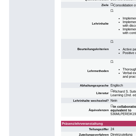
(*)
Consolidation o
Ziele
(*)
Implemen
Implemen
Lehrinhalte
with disc
Implemen
with con
(*)
Active pa
Beurteilungskriterien
Positive 
(*)
Thorough
Lehrmethoden
Verbal ex
and prac
Englisch
Abhaltungssprache
(*)
Richard S. Sutt
Literatur
Learning (2nd. e
Nein
Lehrinhalte wechselnd?
(*)
in collaborat
equivalent to
Äquivalenzen
536MLPEREIK19: 
Präsenzlehrveranstaltung
24
Teilungsziffer
Direktzuteilung
Zuteilungsverfahren