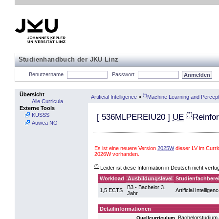
Studienhandbuch der JKU Linz
Benutzername
Passwort
Übersicht
(*)
Artificial Intelligence
»
Machine Learning and Percept
Alle Curricula
Externe Tools
(*)
KUSSS
[
536MLPEREIU20
]
UE
Reinfo
Auwea NG
Es ist eine neuere Version
2025W
dieser LV im Curri
2026W vorhanden.
(*)
Leider ist diese Information in Deutsch nicht verfü
Workload
Ausbildungslevel
Studienfachbere
B3 - Bachelor 3.
1,5 ECTS
Artificial Intelligen
Jahr
Detailinformationen
Bachelorstudium A
Quellcurriculum