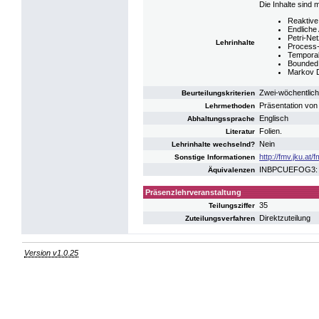
Die Inhalte sind
Reaktiv
Endliche
Petri-Ne
Lehrinhalte
Process-
Temporal
Bounded
Markov 
Zwei-wöchentlich
Beurteilungskriterien
Präsentation von
Lehrmethoden
Englisch
Abhaltungssprache
Folien.
Literatur
Nein
Lehrinhalte wechselnd?
http://fmv.jku.at/f
Sonstige Informationen
INBPCUEFOG3: U
Äquivalenzen
Präsenzlehrveranstaltung
35
Teilungsziffer
Direktzuteilung
Zuteilungsverfahren
Version v1.0.25