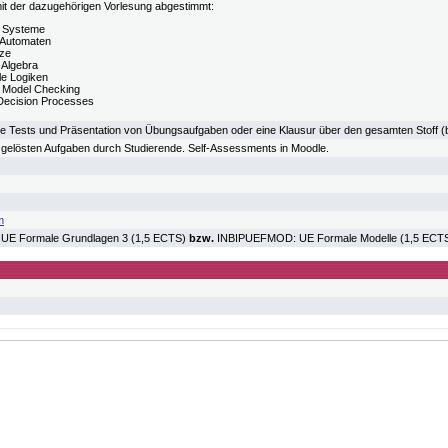
 mit der dazugehörigen Vorlesung abgestimmt:
e Systeme
 Automaten
tze
Algebra
e Logiken
 Model Checking
Decision Processes
e Tests und Präsentation von Übungsaufgaben oder eine Klausur über den gesamten Stoff (
 gelösten Aufgaben durch Studierende. Self-Assessments in Moodle.
m
E Formale Grundlagen 3 (1,5 ECTS)
bzw.
INBIPUEFMOD: UE Formale Modelle (1,5 ECT