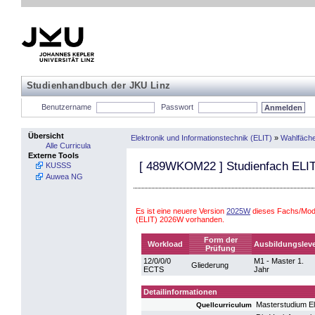
Studienhandbuch der JKU Linz
Benutzername
Passwort
Übersicht
Elektronik und Informationstechnik (ELIT)
»
Wahlfäch
Alle Curricula
Externe Tools
[
489WKOM22
] Studienfach ELI
KUSSS
Auwea NG
Es ist eine neuere Version
2025W
dieses Fachs/Modu
(ELIT) 2026W vorhanden.
Form der
Workload
Ausbildungsleve
Prüfung
12/0/0/0
M1 - Master 1.
Gliederung
ECTS
Jahr
Detailinformationen
Masterstudium El
Quellcurriculum