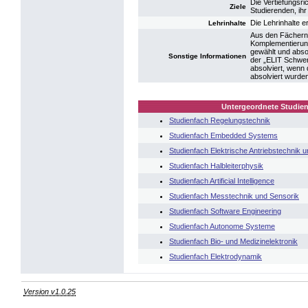
Die Vertiefungsr
Ziele
Studierenden, ih
Die Lehrinhalte 
Lehrinhalte
Aus den Fächern
Komplementierun
gewählt und abso
Sonstige Informationen
der „ELIT Schwerp
absolviert, wen
absolviert wurde
Untergeordnete Studien
Studienfach Regelungstechnik
Studienfach Embedded Systems
Studienfach Elektrische Antriebstechnik u
Studienfach Halbleiterphysik
Studienfach Artificial Intelligence
Studienfach Messtechnik und Sensorik
Studienfach Software Engineering
Studienfach Autonome Systeme
Studienfach Bio- und Medizinelektronik
Studienfach Elektrodynamik
Version v1.0.25