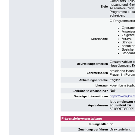
Computers. Teiln
nutzung und -fre
Ziele
Assembler-Code l
Programme zu sc
schreiben.
C-Programmieru
Operato
Anweisu
Zeigerve
Arrays
Lehrinhalte
Strings
benutzer
Speicher
Standard
Gesamtzahl an er
Beurteilungskriterien
Hausübungen. Ke
praktische Hausü
Lehrmethoden
Fragen im Forum
English
Abhaltungssprache
Folien Liste (opti
Literatur
Nein
Lehrinhalte wechselnd?
https://www.jku.
Sonstige Informationen
ist gemeinsam 
äquivalent zu
Äquivalenzen
521SOFTSPRP17:
Präsenzlehrveranstaltung
35
Teilungsziffer
Direktzuteilung
Zuteilungsverfahren