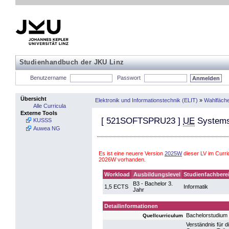
Studienhandbuch der JKU Linz
Benutzername
Passwort
Übersicht
Elektronik und Informationstechnik (ELIT)
»
Wahlfäch
Alle Curricula
Externe Tools
[
521SOFTSPRU23
]
UE
Systems
KUSSS
Auwea NG
Es ist eine neuere Version
2025W
dieser LV im Curri
2026W vorhanden.
Workload
Ausbildungslevel
Studienfachbere
B3 - Bachelor 3.
1,5 ECTS
Informatik
Jahr
Detailinformationen
Bachelorstudium
Quellcurriculum
Verständnis für 