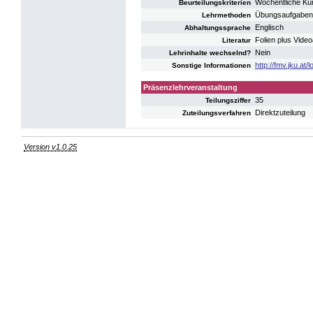
Wöchentliche Kur
Beurteilungskriterien
Übungsaufgaben, 
Lehrmethoden
Englisch
Abhaltungssprache
Folien plus Vide
Literatur
Nein
Lehrinhalte wechselnd?
http://fmv.jku.at/l
Sonstige Informationen
Präsenzlehrveranstaltung
35
Teilungsziffer
Direktzuteilung
Zuteilungsverfahren
Version v1.0.25