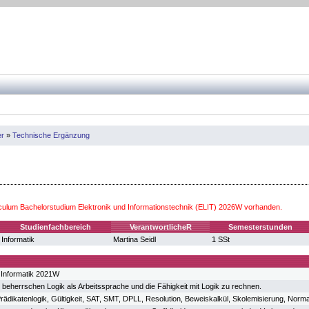
er
»
Technische Ergänzung
iculum Bachelorstudium Elektronik und Informationstechnik (ELIT) 2026W vorhanden.
Studienfachbereich
VerantwortlicheR
Semesterstunden
Informatik
Martina Seidl
1 SSt
 Informatik 2021W
 beherrschen Logik als Arbeitssprache und die Fähigkeit mit Logik zu rechnen.
rädikatenlogik, Gültigkeit, SAT, SMT, DPLL, Resolution, Beweiskalkül, Skolemisierung, Norma