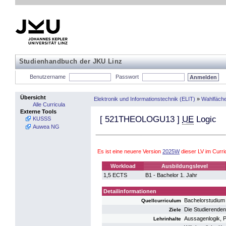
Studienhandbuch der JKU Linz
Benutzername
Passwort
Übersicht
Elektronik und Informationstechnik (ELIT)
»
Wahlfäch
Alle Curricula
Externe Tools
[
521THEOLOGU13
]
UE
Logic
KUSSS
Auwea NG
Es ist eine neuere Version
2025W
dieser LV im Curr
Workload
Ausbildungslevel
1,5 ECTS
B1 - Bachelor 1. Jahr
Detailinformationen
Bachelorstudium
Quellcurriculum
Die Studierenden
Ziele
Aussagenlogik, P
Lehrinhalte