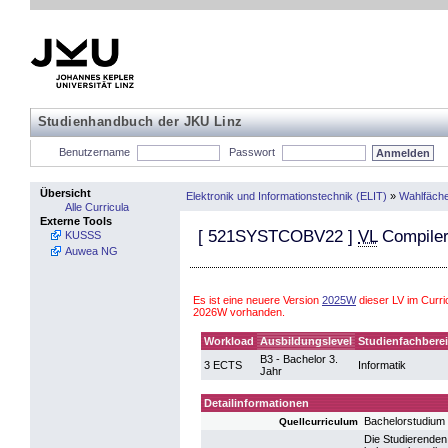
Studienhandbuch der JKU Linz
Benutzername
Passwort
Übersicht
Elektronik und Informationstechnik (ELIT)
»
Wahlfäch
Alle Curricula
Externe Tools
[
521SYSTCOBV22
]
VL
Compile
KUSSS
Auwea NG
Es ist eine neuere Version
2025W
dieser LV im Curri
2026W vorhanden.
Workload
Ausbildungslevel
Studienfachbere
B3 - Bachelor 3.
3 ECTS
Informatik
Jahr
Detailinformationen
Bachelorstudium
Quellcurriculum
Die Studierenden