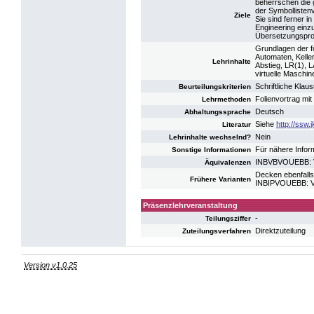
beherrschen die 
der Symbollisten
Ziele
Sie sind ferner 
Engineering einz
Übersetzungsproz
Grundlagen der f
Automaten, Kelle
Lehrinhalte
Abstieg, LR(1), 
virtuelle Maschi
Schriftliche Kla
Beurteilungskriterien
Folienvortrag mit 
Lehrmethoden
Deutsch
Abhaltungssprache
Siehe
http://ssw.
Literatur
Nein
Lehrinhalte wechselnd?
Für nähere Infor
Sonstige Informationen
INBVBVOUEBB: V
Äquivalenzen
Decken ebenfalls
Frühere Varianten
INBIPVOUEBB: V
Präsenzlehrveranstaltung
-
Teilungsziffer
Direktzuteilung
Zuteilungsverfahren
Version v1.0.25