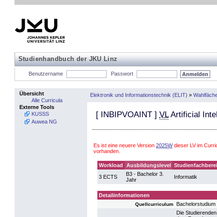
Studienhandbuch der JKU Linz
Benutzername
Passwort
Übersicht
Elektronik und Informationstechnik (ELIT)
»
Wahlfäch
Alle Curricula
Externe Tools
[
INBIPVOAINT
]
VL
Artificial Int
KUSSS
Auwea NG
Es ist eine neuere Version
2025W
dieser LV im Curr
vorhanden.
Workload
Ausbildungslevel
Studienfachbere
B3 - Bachelor 3.
3 ECTS
Informatik
Jahr
Detailinformationen
Bachelorstudium 
Quellcurriculum
Die Studierenden