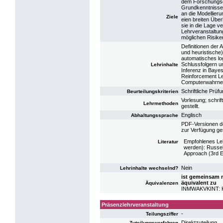
dem Forschungsgeb
Grundkenntnisse 
an die Modellier
Ziele
eien breiten Über
sie in die Lage ve
Lehrveranstaltun
möglichen Risiken
Definitionen der
und heuristische
automatisches lo
Schlussfolgern u
Lehrinhalte
Inferenz in Baye
Reinforcement Le
Computerwahrne
Schriftliche Prü
Beurteilungskriterien
Vorlesung; schrif
Lehrmethoden
gestellt.
Englisch
Abhaltungssprache
PDF-Versionen de
zur Verfügung ges
Empfohlenes Leh
Literatur
werden): Russell,
Approach (3rd Ed
Nein
Lehrinhalte wechselnd?
ist gemeinsam m
äquivalent zu
Äquivalenzen
INMWAKVKINT: KV
Präsenzlehrveranstaltung
-
Teilungsziffer
Direktzuteilung
Zuteilungsverfahren