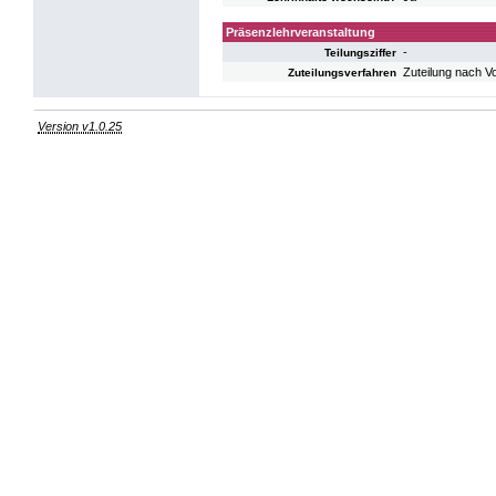
Präsenzlehrveranstaltung
-
Teilungsziffer
Zuteilung nach V
Zuteilungsverfahren
Version v1.0.25