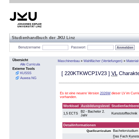
Studienhandbuch der JKU Linz
Benutzername
Passwort
Übersicht
Maschinenbau
»
Wahlfächer (Vertiefungen)
»
Material
Alle Curricula
Externe Tools
[
220KTKWCP1V23
]
VL
Charakte
KUSSS
Auwea NG
Es ist eine neuere Version
2026W
dieser LV im Curr
vorhanden.
Workload
Ausbildungslevel
Studienfachbere
B2 - Bachelor 2.
1,5 ECTS
Kunststofftechnik
Jahr
Detailinformationen
Bachelorstudium 
Quellcurriculum
Das Fach Kunstst