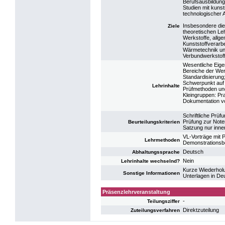
Berufsausbildung 
Studien mit kunst
technologischer 
Insbesondere die
Ziele
theoretischen Le
Werkstoffe, allg
Kunststoffverar
Wärmetechnik un
Verbundwerkstoff
Wesentliche Eige
Bereiche der Wer
Standardisierung
Schwerpunkt auf
Lehrinhalte
Prüfmethoden und
Kleingruppen: Pr
Dokumentation vo
Schriftliche Prü
Prüfung zur Noten
Beurteilungskriterien
Satzung nur inne
VL-Vorträge mit P
Lehrmethoden
Demonstrationsbe
Deutsch
Abhaltungssprache
Nein
Lehrinhalte wechselnd?
Kurze Wiederholu
Sonstige Informationen
Unterlagen in De
Präsenzlehrveranstaltung
-
Teilungsziffer
Direktzuteilung
Zuteilungsverfahren