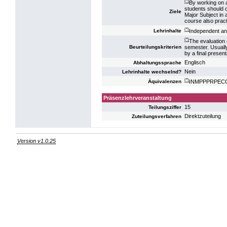
(*)
By working on a
students should d
Ziele
Major Subject in a
course also prac
(*)
Independent and
Lehrinhalte
(*)
The evaluation c
semester. Usually
Beurteilungskriterien
by a final present
Englisch
Abhaltungssprache
Nein
Lehrinhalte wechselnd?
(*)
INMPPPRPECO: 
Äquivalenzen
Präsenzlehrveranstaltung
15
Teilungsziffer
Direktzuteilung
Zuteilungsverfahren
Version v1.0.25