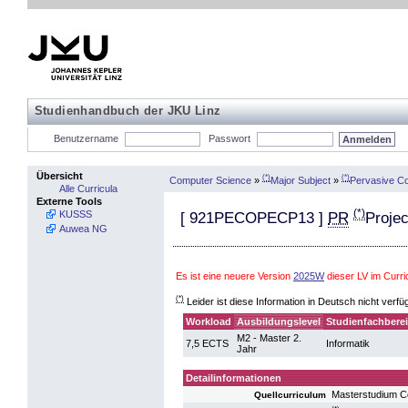
Studienhandbuch der JKU Linz
Benutzername
Passwort
Übersicht
(*)
(*)
Computer Science
»
Major Subject
»
Pervasive C
Alle Curricula
Externe Tools
(*)
KUSSS
[
921PECOPECP13
]
PR
Proje
Auwea NG
Es ist eine neuere Version
2025W
dieser LV im Curr
(*)
Leider ist diese Information in Deutsch nicht verfü
Workload
Ausbildungslevel
Studienfachbere
M2 - Master 2.
7,5 ECTS
Informatik
Jahr
Detailinformationen
Masterstudium 
Quellcurriculum