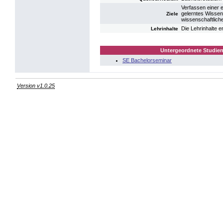
Verfassen einer e
gelerntes Wissen
Ziele
wissenschaftliche
Die Lehrinhalte 
Lehrinhalte
Untergeordnete Studien
SE Bachelorseminar
Version v1.0.25