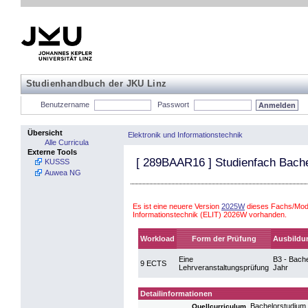
Studienhandbuch der JKU Linz
Benutzername
Passwort
Übersicht
Elektronik und Informationstechnik
Alle Curricula
Externe Tools
[
289BAAR16
] Studienfach Bache
KUSSS
Auwea NG
Es ist eine neuere Version
2025W
dieses Fachs/Modu
Informationstechnik (ELIT) 2026W vorhanden.
Workload
Form der Prüfung
Ausbildu
Eine
B3 - Bache
9 ECTS
Lehrveranstaltungsprüfung
Jahr
Detailinformationen
Bachelorstudium 
Quellcurriculum