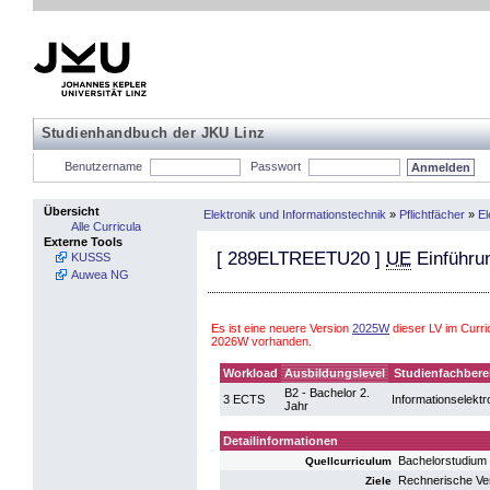
Studienhandbuch der JKU Linz
Benutzername
Passwort
Übersicht
Elektronik und Informationstechnik
»
Pflichtfächer
»
El
Alle Curricula
Externe Tools
[
289ELTREETU20
]
UE
Einführun
KUSSS
Auwea NG
Es ist eine neuere Version
2025W
dieser LV im Curri
2026W vorhanden.
Workload
Ausbildungslevel
Studienfachbere
B2 - Bachelor 2.
3 ECTS
Informationselektr
Jahr
Detailinformationen
Bachelorstudium 
Quellcurriculum
Rechnerische Ver
Ziele