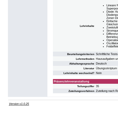
Lineare 
Superpos
Diode: K
Diodenpa
Zener-Dio
Einfache
Gleichs
Lehrinhalte
Zweistuf
Stromque
Differenz
Betriebs
Operatio
Oszillat
Feldeffe
Schriftliche Tests
Beurteilungskriterien
Hausaufgaben und
Lehrmethoden
Deutsch
Abhaltungssprache
Übungsskriptum Be
Literatur
Nein
Lehrinhalte wechselnd?
Präsenzlehrveranstaltung
35
Teilungsziffer
Zuteilung nach R
Zuteilungsverfahren
Version v1.0.25