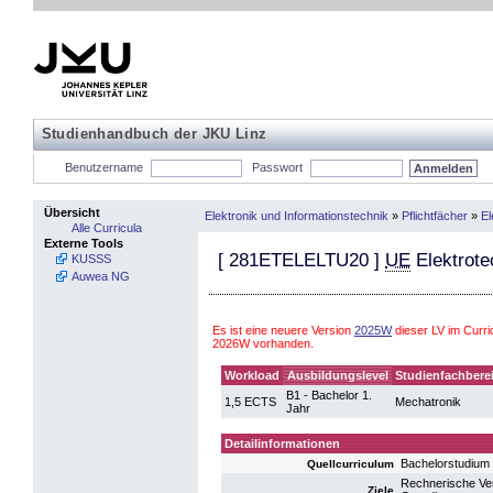
Studienhandbuch der JKU Linz
Benutzername
Passwort
Übersicht
Elektronik und Informationstechnik
»
Pflichtfächer
»
El
Alle Curricula
Externe Tools
[
281ETELELTU20
]
UE
Elektrote
KUSSS
Auwea NG
Es ist eine neuere Version
2025W
dieser LV im Curri
2026W vorhanden.
Workload
Ausbildungslevel
Studienfachbere
B1 - Bachelor 1.
1,5 ECTS
Mechatronik
Jahr
Detailinformationen
Bachelorstudium
Quellcurriculum
Rechnerische Ver
Ziele