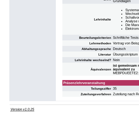
Grundlagen
Systema
Wechsel
Schaltvo
Lehrinhalte
Analyse 
Die Maxw
Elektrom
Schriftliche Tes
Beurteilungskriterien
Vortrag von Beis
Lehrmethoden
Deutsch
Abhaltungssprache
Übungsskriptum
Literatur
Nein
Lehrinhalte wechselnd?
ist gemeinsam 
äquivalent zu
Äquivalenzen
MEBPDUEETE2: UE
Präsenzlehrveranstaltung
35
Teilungsziffer
Zuteilung nach R
Zuteilungsverfahren
Version v1.0.25